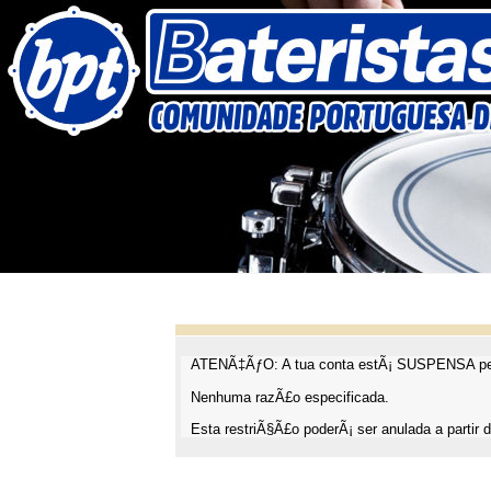
ATENÃ‡ÃƒO: A tua conta estÃ¡ SUSPENSA pel
Nenhuma razÃ£o especificada.
Esta restriÃ§Ã£o poderÃ¡ ser anulada a partir d