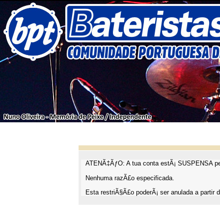
ATENÃ‡ÃƒO: A tua conta estÃ¡ SUSPENSA pel
Nenhuma razÃ£o especificada.
Esta restriÃ§Ã£o poderÃ¡ ser anulada a partir d