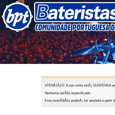
ATENÃ‡ÃƒO: A tua conta estÃ¡ SUSPENSA pel
Nenhuma razÃ£o especificada.
Esta restriÃ§Ã£o poderÃ¡ ser anulada a partir d