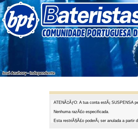
ATENÃ‡ÃƒO: A tua conta estÃ¡ SUSPENSA pel
Nenhuma razÃ£o especificada.
Esta restriÃ§Ã£o poderÃ¡ ser anulada a partir d