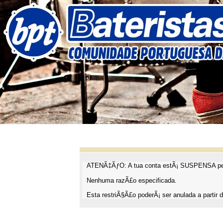
ATENÃ‡ÃƒO: A tua conta estÃ¡ SUSPENSA pel
Nenhuma razÃ£o especificada.
Esta restriÃ§Ã£o poderÃ¡ ser anulada a partir d