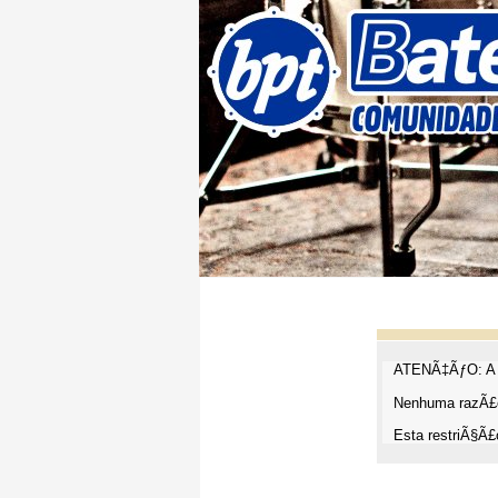
ATENÃ‡ÃƒO: A t
Nenhuma razÃ£o
Esta restriÃ§Ã£o