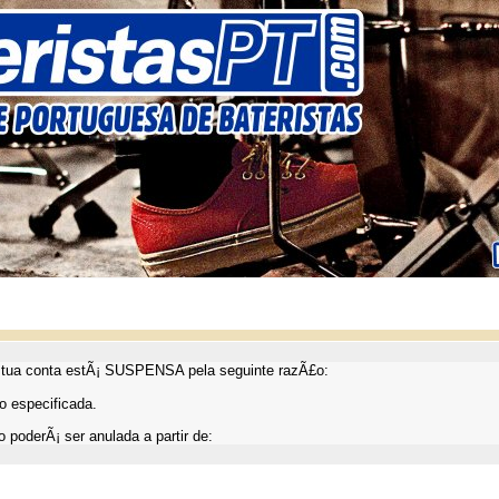
ua conta estÃ¡ SUSPENSA pela seguinte razÃ£o:
 especificada.
 poderÃ¡ ser anulada a partir de: