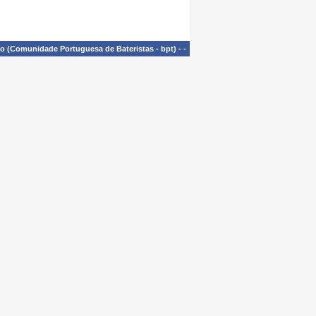
£o (Comunidade Portuguesa de Bateristas - bpt)
-
-