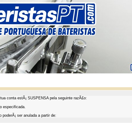
ua conta estÃ¡ SUSPENSA pela seguinte razÃ£o:
 especificada.
 poderÃ¡ ser anulada a partir de: