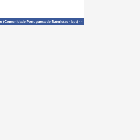
£o (Comunidade Portuguesa de Bateristas - bpt)
-
-