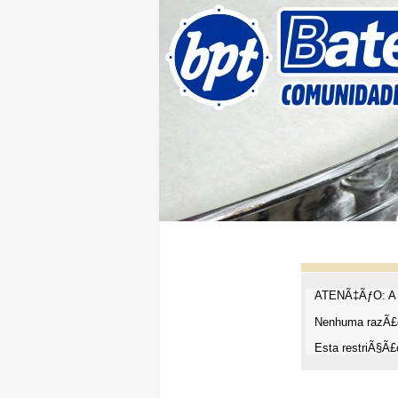
ATENÃ‡ÃƒO: A t
Nenhuma razÃ£o
Esta restriÃ§Ã£o