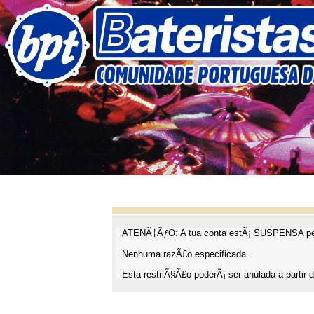
ATENÃ‡ÃƒO: A tua conta estÃ¡ SUSPENSA pel
Nenhuma razÃ£o especificada.
Esta restriÃ§Ã£o poderÃ¡ ser anulada a partir d