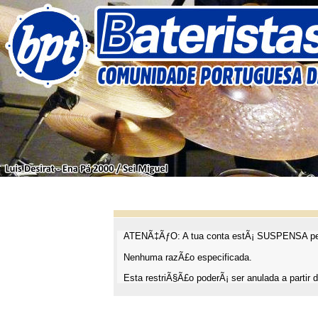
ATENÃ‡ÃƒO: A tua conta estÃ¡ SUSPENSA pel
Nenhuma razÃ£o especificada.
Esta restriÃ§Ã£o poderÃ¡ ser anulada a partir d