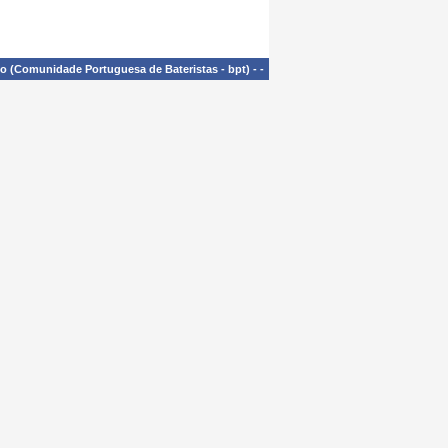
£o (Comunidade Portuguesa de Bateristas - bpt)
-
-