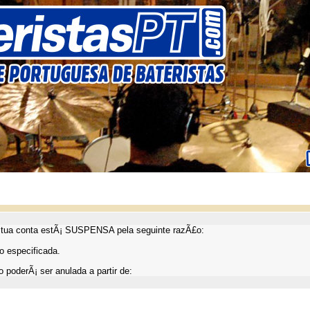
ua conta estÃ¡ SUSPENSA pela seguinte razÃ£o:
 especificada.
 poderÃ¡ ser anulada a partir de: