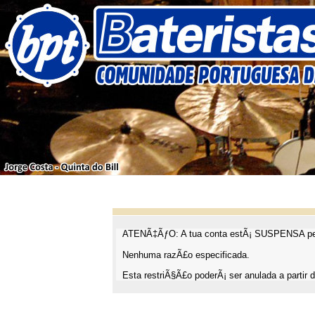
ATENÃ‡ÃƒO: A tua conta estÃ¡ SUSPENSA pel
Nenhuma razÃ£o especificada.
Esta restriÃ§Ã£o poderÃ¡ ser anulada a partir d