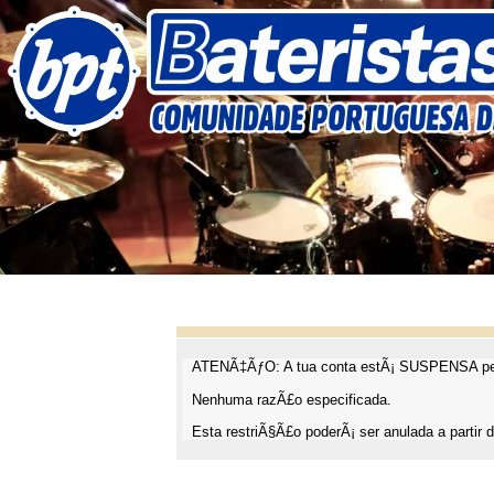
ATENÃ‡ÃƒO: A tua conta estÃ¡ SUSPENSA pel
Nenhuma razÃ£o especificada.
Esta restriÃ§Ã£o poderÃ¡ ser anulada a partir d