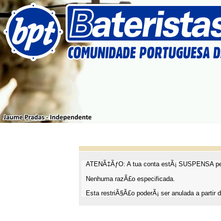
ATENÃ‡ÃƒO: A tua conta estÃ¡ SUSPENSA pel
Nenhuma razÃ£o especificada.
Esta restriÃ§Ã£o poderÃ¡ ser anulada a partir d