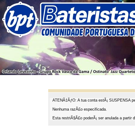
ATENÃ‡ÃƒO: A tua conta estÃ¡ SUSPENSA pel
Nenhuma razÃ£o especificada.
Esta restriÃ§Ã£o poderÃ¡ ser anulada a partir d