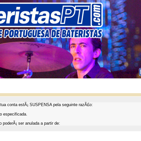
ua conta estÃ¡ SUSPENSA pela seguinte razÃ£o:
 especificada.
 poderÃ¡ ser anulada a partir de: