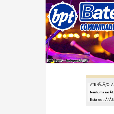
ATENÃ‡ÃƒO: A t
Nenhuma razÃ£o
Esta restriÃ§Ã£o