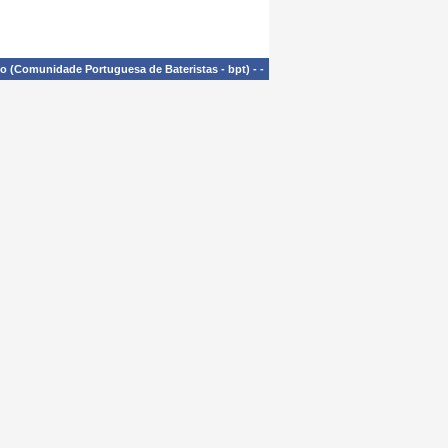
£o (Comunidade Portuguesa de Bateristas - bpt)
-
-