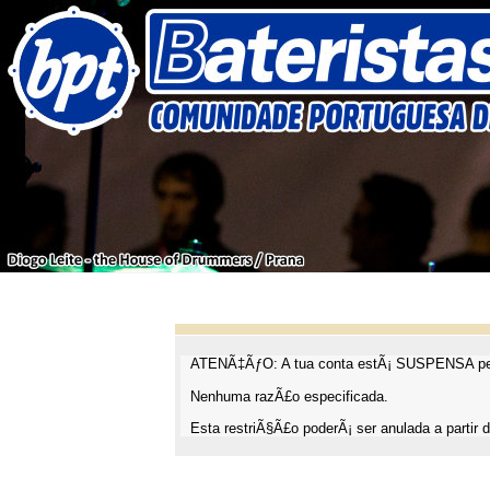
ATENÃ‡ÃƒO: A tua conta estÃ¡ SUSPENSA pel
Nenhuma razÃ£o especificada.
Esta restriÃ§Ã£o poderÃ¡ ser anulada a partir d