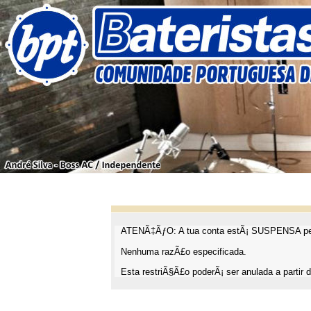
ATENÃ‡ÃƒO: A tua conta estÃ¡ SUSPENSA pel
Nenhuma razÃ£o especificada.
Esta restriÃ§Ã£o poderÃ¡ ser anulada a partir d