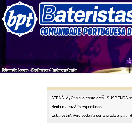
ATENÃ‡ÃƒO: A tua conta estÃ¡ SUSPENSA pel
Nenhuma razÃ£o especificada.
Esta restriÃ§Ã£o poderÃ¡ ser anulada a partir d