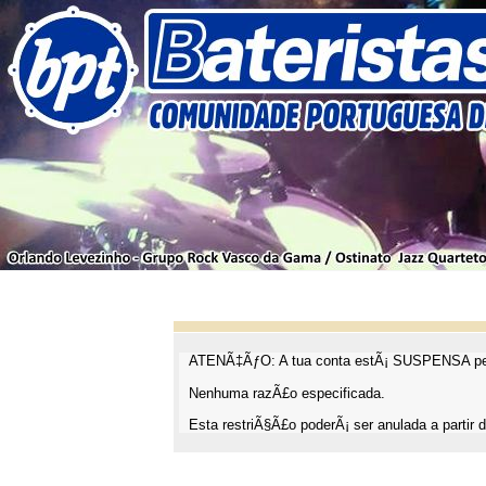
ATENÃ‡ÃƒO: A tua conta estÃ¡ SUSPENSA pel
Nenhuma razÃ£o especificada.
Esta restriÃ§Ã£o poderÃ¡ ser anulada a partir d