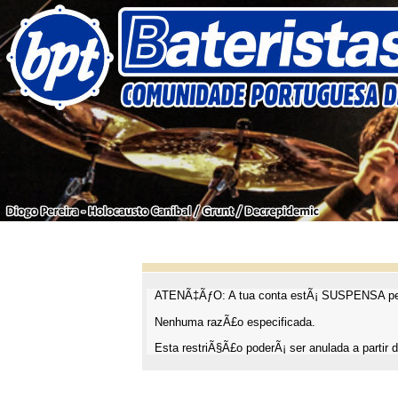
ATENÃ‡ÃƒO: A tua conta estÃ¡ SUSPENSA pel
Nenhuma razÃ£o especificada.
Esta restriÃ§Ã£o poderÃ¡ ser anulada a partir d