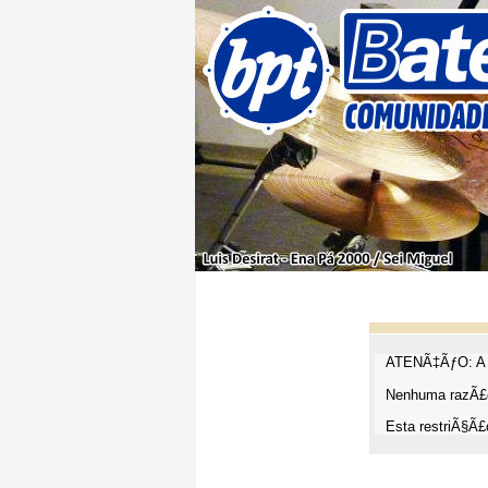
ATENÃ‡ÃƒO: A t
Nenhuma razÃ£o
Esta restriÃ§Ã£o