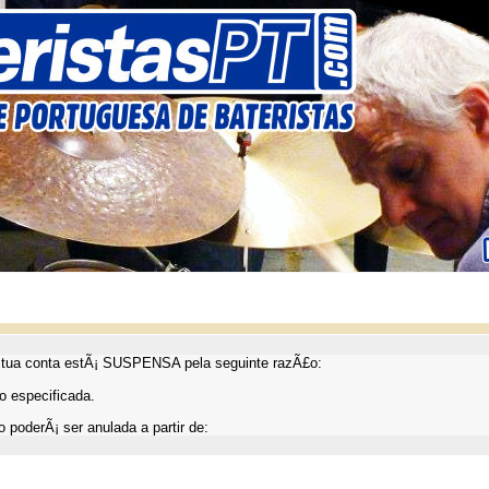
ua conta estÃ¡ SUSPENSA pela seguinte razÃ£o:
 especificada.
 poderÃ¡ ser anulada a partir de: