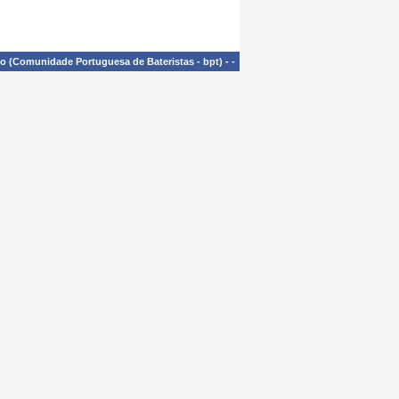
£o (Comunidade Portuguesa de Bateristas - bpt)
-
-