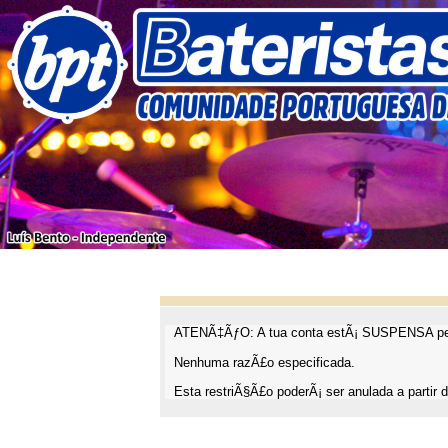
ATENÃ‡ÃƒO: A tua conta estÃ¡ SUSPENSA pel
Nenhuma razÃ£o especificada.
Esta restriÃ§Ã£o poderÃ¡ ser anulada a partir d