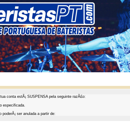
ua conta estÃ¡ SUSPENSA pela seguinte razÃ£o:
 especificada.
 poderÃ¡ ser anulada a partir de: