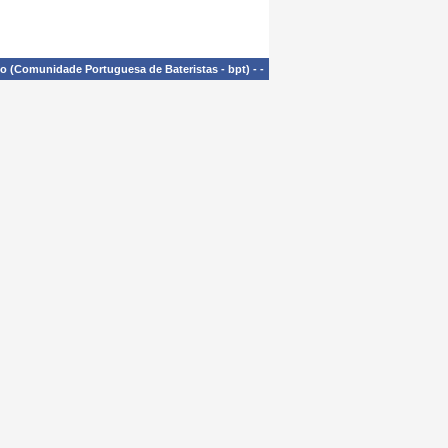
£o (Comunidade Portuguesa de Bateristas - bpt)
-
-