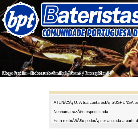
ATENÃ‡ÃƒO: A tua conta estÃ¡ SUSPENSA pel
Nenhuma razÃ£o especificada.
Esta restriÃ§Ã£o poderÃ¡ ser anulada a partir d