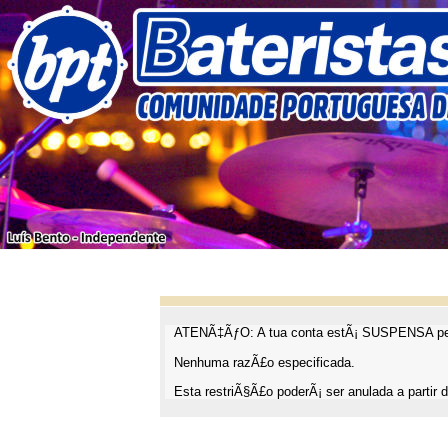
ATENÃ‡ÃƒO: A tua conta estÃ¡ SUSPENSA pel
Nenhuma razÃ£o especificada.
Esta restriÃ§Ã£o poderÃ¡ ser anulada a partir d