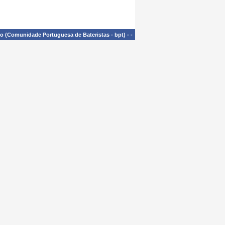
£o (Comunidade Portuguesa de Bateristas - bpt)
-
-