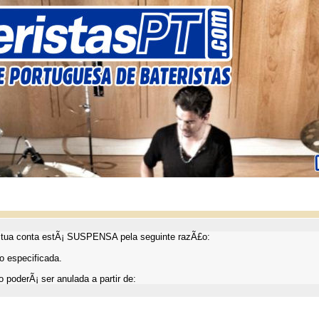
ua conta estÃ¡ SUSPENSA pela seguinte razÃ£o:
 especificada.
 poderÃ¡ ser anulada a partir de: