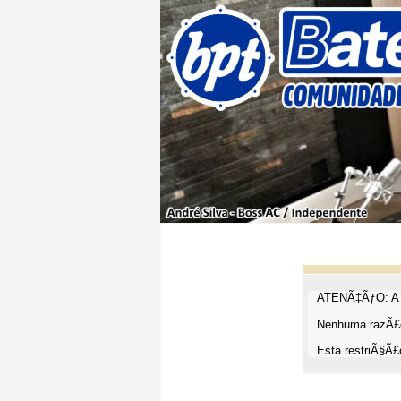
ATENÃ‡ÃƒO: A t
Nenhuma razÃ£o
Esta restriÃ§Ã£o