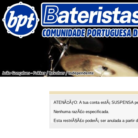
ATENÃ‡ÃƒO: A tua conta estÃ¡ SUSPENSA pel
Nenhuma razÃ£o especificada.
Esta restriÃ§Ã£o poderÃ¡ ser anulada a partir d