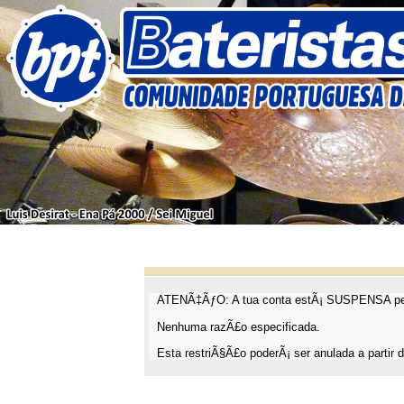
ATENÃ‡ÃƒO: A tua conta estÃ¡ SUSPENSA pel
Nenhuma razÃ£o especificada.
Esta restriÃ§Ã£o poderÃ¡ ser anulada a partir d