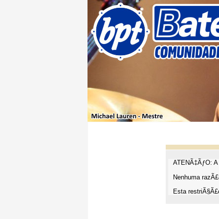
ATENÃ‡ÃƒO: A t
Nenhuma razÃ£o
Esta restriÃ§Ã£o