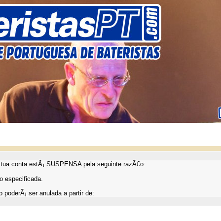
ua conta estÃ¡ SUSPENSA pela seguinte razÃ£o:
 especificada.
 poderÃ¡ ser anulada a partir de: