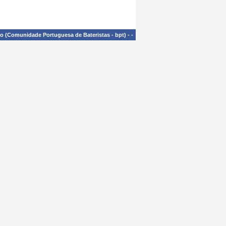
£o (Comunidade Portuguesa de Bateristas - bpt)
-
-