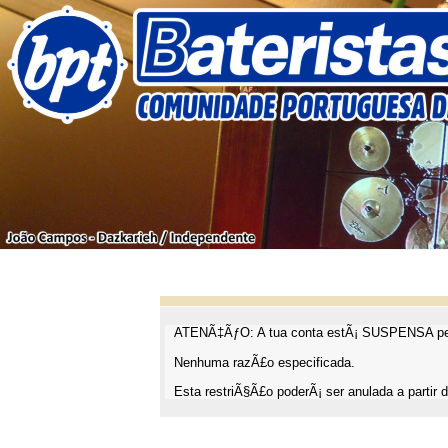
ATENÃ‡ÃƒO: A tua conta estÃ¡ SUSPENSA pel
Nenhuma razÃ£o especificada.
Esta restriÃ§Ã£o poderÃ¡ ser anulada a partir d