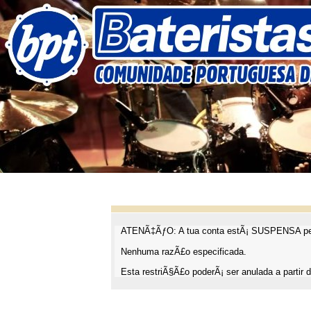
ATENÃ‡ÃƒO: A tua conta estÃ¡ SUSPENSA pel
Nenhuma razÃ£o especificada.
Esta restriÃ§Ã£o poderÃ¡ ser anulada a partir d