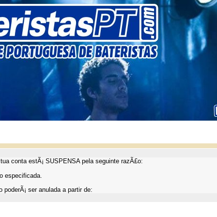
ua conta estÃ¡ SUSPENSA pela seguinte razÃ£o:
 especificada.
 poderÃ¡ ser anulada a partir de: