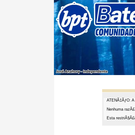
ATENÃ‡ÃƒO: A t
Nenhuma razÃ£o
Esta restriÃ§Ã£o