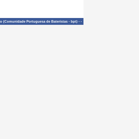
£o (Comunidade Portuguesa de Bateristas - bpt)
-
-