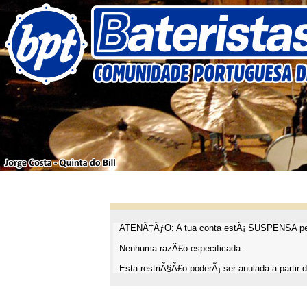
ATENÃ‡ÃƒO: A tua conta estÃ¡ SUSPENSA pel
Nenhuma razÃ£o especificada.
Esta restriÃ§Ã£o poderÃ¡ ser anulada a partir d