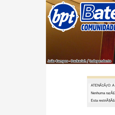
ATENÃ‡ÃƒO: A t
Nenhuma razÃ£o
Esta restriÃ§Ã£o