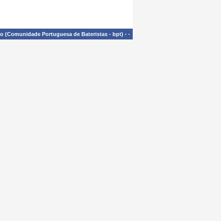
£o (Comunidade Portuguesa de Bateristas - bpt)
-
-