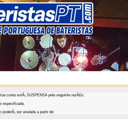
ua conta estÃ¡ SUSPENSA pela seguinte razÃ£o:
 especificada.
 poderÃ¡ ser anulada a partir de: