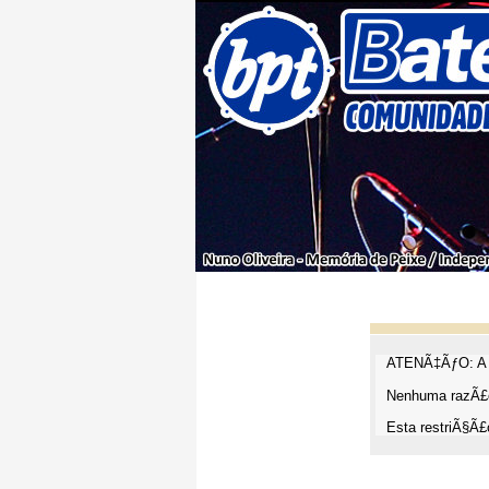
ATENÃ‡ÃƒO: A t
Nenhuma razÃ£o
Esta restriÃ§Ã£o