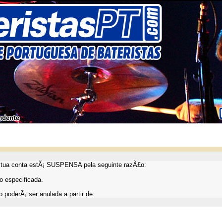
ua conta estÃ¡ SUSPENSA pela seguinte razÃ£o:
 especificada.
 poderÃ¡ ser anulada a partir de: