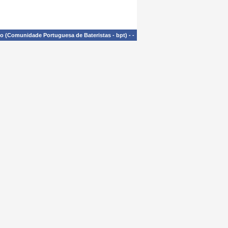
£o (Comunidade Portuguesa de Bateristas - bpt)
-
-