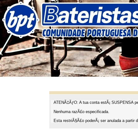
ATENÃ‡ÃƒO: A tua conta estÃ¡ SUSPENSA pel
Nenhuma razÃ£o especificada.
Esta restriÃ§Ã£o poderÃ¡ ser anulada a partir d