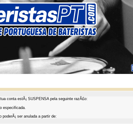
ua conta estÃ¡ SUSPENSA pela seguinte razÃ£o:
 especificada.
 poderÃ¡ ser anulada a partir de: