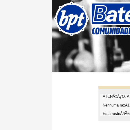
ATENÃ‡ÃƒO: A t
Nenhuma razÃ£o
Esta restriÃ§Ã£o