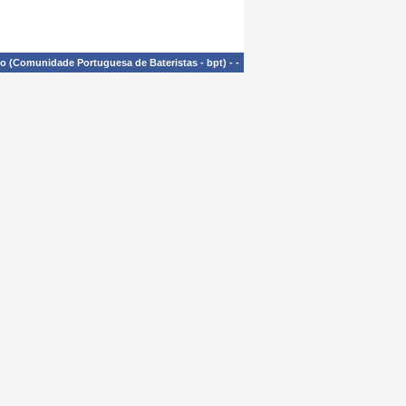
£o (Comunidade Portuguesa de Bateristas - bpt)
-
-