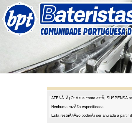
ATENÃ‡ÃƒO: A tua conta estÃ¡ SUSPENSA pel
Nenhuma razÃ£o especificada.
Esta restriÃ§Ã£o poderÃ¡ ser anulada a partir d