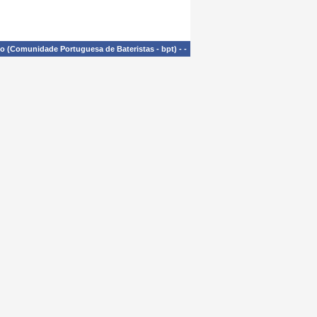
£o (Comunidade Portuguesa de Bateristas - bpt)
-
-