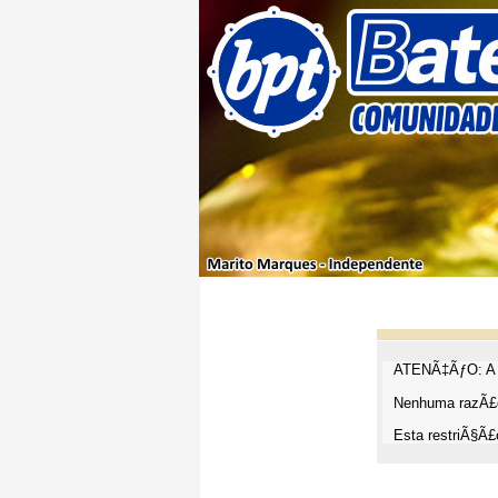
ATENÃ‡ÃƒO: A t
Nenhuma razÃ£o
Esta restriÃ§Ã£o