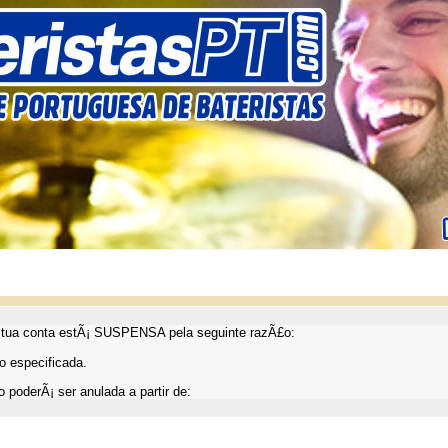
ua conta estÃ¡ SUSPENSA pela seguinte razÃ£o:
 especificada.
 poderÃ¡ ser anulada a partir de: