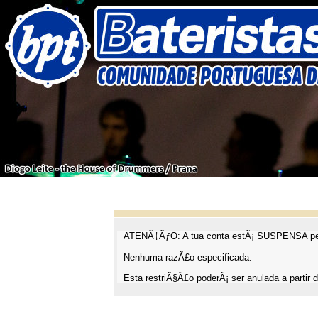
ATENÃ‡ÃƒO: A tua conta estÃ¡ SUSPENSA pel
Nenhuma razÃ£o especificada.
Esta restriÃ§Ã£o poderÃ¡ ser anulada a partir d