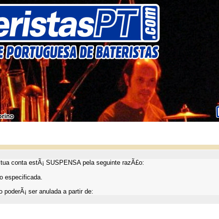
ua conta estÃ¡ SUSPENSA pela seguinte razÃ£o:
 especificada.
 poderÃ¡ ser anulada a partir de: