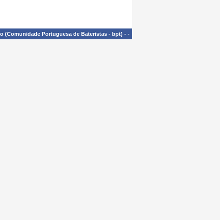
£o (Comunidade Portuguesa de Bateristas - bpt)
-
-