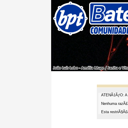
ATENÃ‡ÃƒO: A t
Nenhuma razÃ£o
Esta restriÃ§Ã£o