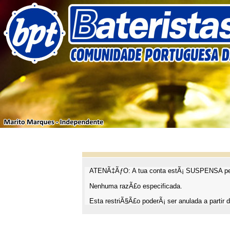
ATENÃ‡ÃƒO: A tua conta estÃ¡ SUSPENSA pel
Nenhuma razÃ£o especificada.
Esta restriÃ§Ã£o poderÃ¡ ser anulada a partir d