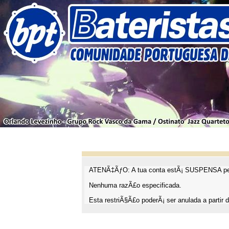
ATENÃ‡ÃƒO: A tua conta estÃ¡ SUSPENSA pel
Nenhuma razÃ£o especificada.
Esta restriÃ§Ã£o poderÃ¡ ser anulada a partir d