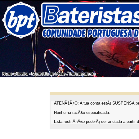
ATENÃ‡ÃƒO: A tua conta estÃ¡ SUSPENSA pel
Nenhuma razÃ£o especificada.
Esta restriÃ§Ã£o poderÃ¡ ser anulada a partir d