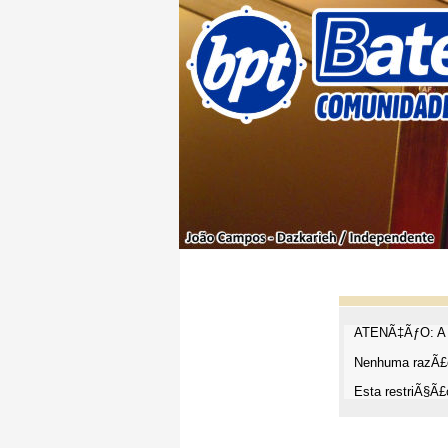
ATENÃ‡ÃƒO: A t
Nenhuma razÃ£o
Esta restriÃ§Ã£o