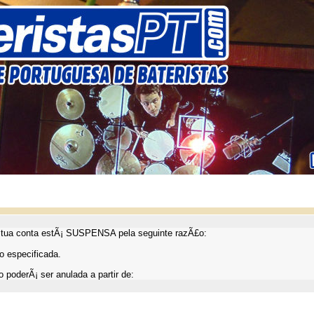
ua conta estÃ¡ SUSPENSA pela seguinte razÃ£o:
 especificada.
 poderÃ¡ ser anulada a partir de: