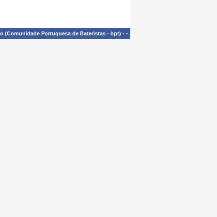
£o (Comunidade Portuguesa de Bateristas - bpt)
-
-