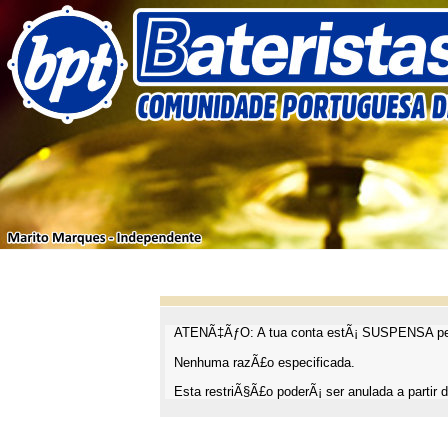
ATENÃ‡ÃƒO: A tua conta estÃ¡ SUSPENSA pel
Nenhuma razÃ£o especificada.
Esta restriÃ§Ã£o poderÃ¡ ser anulada a partir d