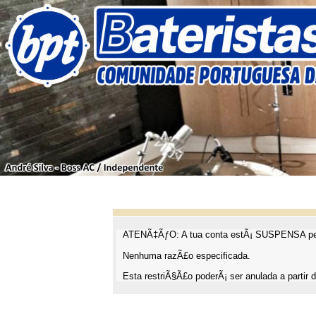
ATENÃ‡ÃƒO: A tua conta estÃ¡ SUSPENSA pel
Nenhuma razÃ£o especificada.
Esta restriÃ§Ã£o poderÃ¡ ser anulada a partir d