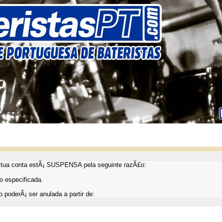
ua conta estÃ¡ SUSPENSA pela seguinte razÃ£o:
 especificada.
 poderÃ¡ ser anulada a partir de: