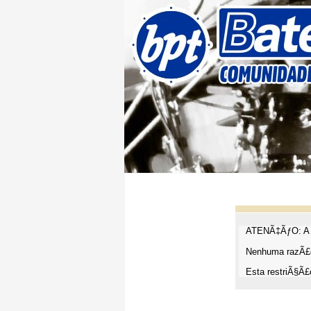
ATENÃ‡ÃƒO: A t
Nenhuma razÃ£o
Esta restriÃ§Ã£o