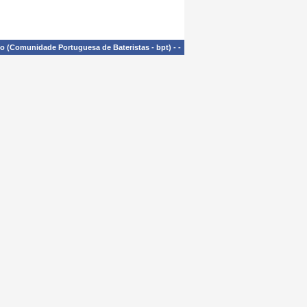
£o (Comunidade Portuguesa de Bateristas - bpt)
-
-