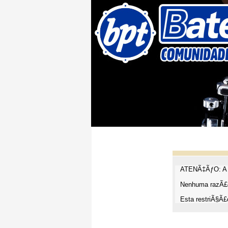
ATENÃ‡ÃƒO: A t
Nenhuma razÃ£o
Esta restriÃ§Ã£o