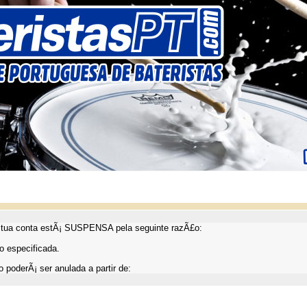
ua conta estÃ¡ SUSPENSA pela seguinte razÃ£o:
 especificada.
 poderÃ¡ ser anulada a partir de: