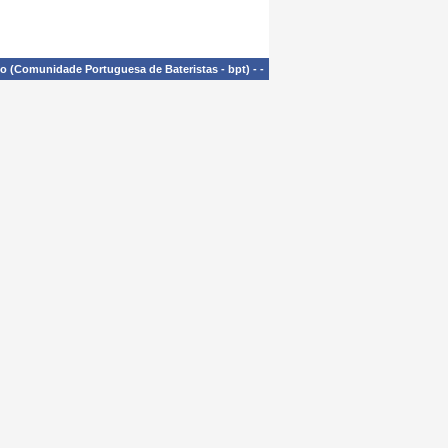
£o (Comunidade Portuguesa de Bateristas - bpt)
-
-