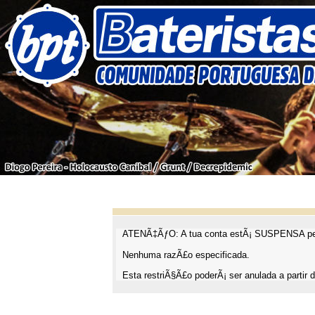
ATENÃ‡ÃƒO: A tua conta estÃ¡ SUSPENSA pel
Nenhuma razÃ£o especificada.
Esta restriÃ§Ã£o poderÃ¡ ser anulada a partir d